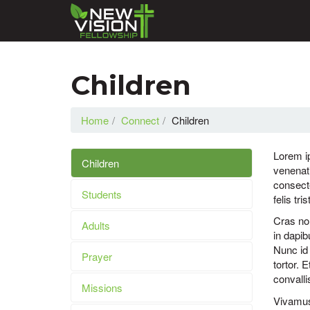
Children
Home
Connect
Children
Lorem ip
Children
venenati
consecte
Students
felis tr
Cras non
Adults
in dapib
Nunc id 
Prayer
tortor. 
convallis
Missions
Vivamus 