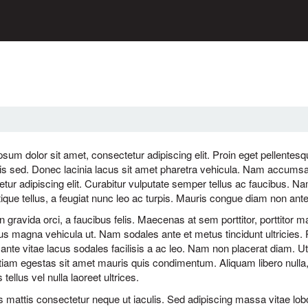
sum dolor sit amet, consectetur adipiscing elit. Proin eget pellente
s sed. Donec lacinia lacus sit amet pharetra vehicula. Nam accumsan
tur adipiscing elit. Curabitur vulputate semper tellus ac faucibus. Na
istique tellus, a feugiat nunc leo ac turpis. Mauris congue diam non ant
 gravida orci, a faucibus felis. Maecenas at sem porttitor, porttitor 
us magna vehicula ut. Nam sodales ante et metus tincidunt ultricies. 
ante vitae lacus sodales facilisis a ac leo. Nam non placerat diam. Ut
Etiam egestas sit amet mauris quis condimentum. Aliquam libero nulla, 
 tellus vel nulla laoreet ultrices.
mattis consectetur neque ut iaculis. Sed adipiscing massa vitae lobo